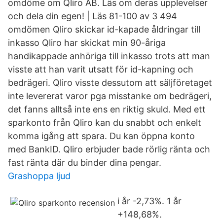
omdöme om Qliro AB. Läs om deras upplevelser
och dela din egen! | Läs 81-100 av 3 494
omdömen Qliro skickar id-kapade åldringar till
inkasso Qliro har skickat min 90-åriga
handikappade anhöriga till inkasso trots att man
visste att han varit utsatt för id-kapning och
bedrägeri. Qliro visste dessutom att säljföretaget
inte levererat varor pga misstanke om bedrägeri,
det fanns alltså inte ens en riktig skuld. Med ett
sparkonto från Qliro kan du snabbt och enkelt
komma igång att spara. Du kan öppna konto
med BankID. Qliro erbjuder bade rörlig ränta och
fast ränta där du binder dina pengar.
Grashoppa ljud
i år -2,73%. 1 år
+148,68%.