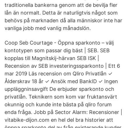
traditionella bankerna genom att de bevilja fler
lån än normalt. Detta är naturligtvis något som
behövs på marknaden då alla människor inte har
vanliga jobb med vanlig månadslön.
Coop Seb Courtage - Öppna sparkonto – välj
kontotypen som passar dig bäst | SEB. SEB
kopplas till Magnitskij-härvan SEB ISK |
Recension av SEB investeringssparkonto | Ett 6
mar 2019 Läs recension om Qliro Privatlån ✓
Ålderskrav 18 år ✓ Ansök med BankID ✓ Ingen
uppläggninsavgift De erbjuder sparkonto och
privatlån. Teknikern som kom var fruktansvärt
okunnig och kunde inte bästa på qliro forum
enda fråga. Jobb på Sector Alarm: Recensioner |
vitabike-dijon.com en hel del bra historier att
öppna sparkonto del av från existerande kunder