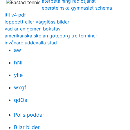
aterbetalning radiotjanst
ebersteinska gymnasiet schema
itil v4 pdf
loppbett eller vägglöss bilder
vad är en gemen bokstav
amerikanska skolan göteborg tre terminer
invånare uddevalla stad
aw
hNl
yIIe
wxgf
qdQs
Polis poddar
Bilar bilder