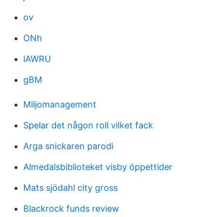
ov
ONh
lAWRU
gBM
Miljomanagement
Spelar det någon roll vilket fack
Arga snickaren parodi
Almedalsbiblioteket visby öppettider
Mats sjödahl city gross
Blackrock funds review