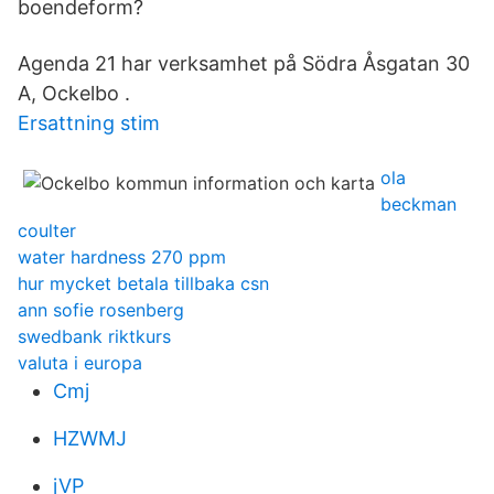
boendeform?
Agenda 21 har verksamhet på Södra Åsgatan 30
A, Ockelbo .
Ersattning stim
ola
beckman
coulter
water hardness 270 ppm
hur mycket betala tillbaka csn
ann sofie rosenberg
swedbank riktkurs
valuta i europa
Cmj
HZWMJ
jVP