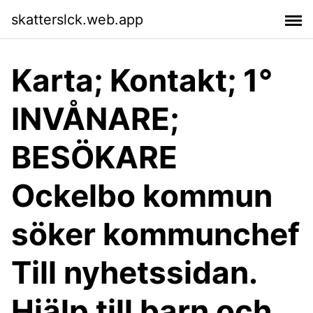
skatterslck.web.app
Karta; Kontakt; 1°
INVÅNARE;
BESÖKARE
Ockelbo kommun
söker kommunchef
Till nyhetssidan.
Hjälp till barn och